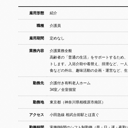
雇用形態
紹介
職種
介護員
雇用期間
定めなし
業務内容
介護業務全般
高齢者の「普通の生活」をサポートするため、
トします。入浴介助や着替え、排泄など、一人
食などの外出、趣味活動の企画・運営など、生
勤務先
介護付き有料老人ホーム
34室／全室個室
勤務地
東京都（神奈川県相模原市南区）
アクセス
小田急線 相武台前駅とほ直ぐ
勤務時間
実働8時間のシフト制勤務（早・日・遅・夜勤）