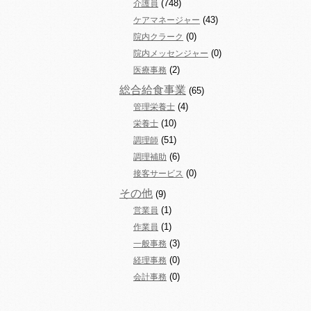
(748)
介護員
(43)
ケアマネージャー
(0)
院内クラーク
(0)
院内メッセンジャー
(2)
医療事務
総合給食事業
(65)
(4)
管理栄養士
(10)
栄養士
(51)
調理師
(6)
調理補助
(0)
接客サービス
その他
(9)
(1)
営業員
(1)
作業員
(3)
一般事務
(0)
経理事務
(0)
会計事務