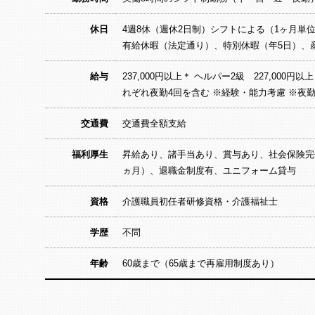
休日
4週8休（週休2日制）シフトによる（1ヶ月単
有給休暇（法定通り）、特別休暇（年5日）、
給与
237,000円以上＊ ヘルパー2級 227,00
れぞれ夜勤4回を含む ※経験・能力考慮 ※夜勤手
交通費
交通費全額支給
福利厚生
昇給あり、諸手当あり、賞与あり、社会保険完備
ヵ月）、退職金制度有、ユニフォーム貸与
資格
介護職員初任者研修資格・介護福祉士
学歴
不問
年齢
60歳まで（65歳まで再雇用制度あり）