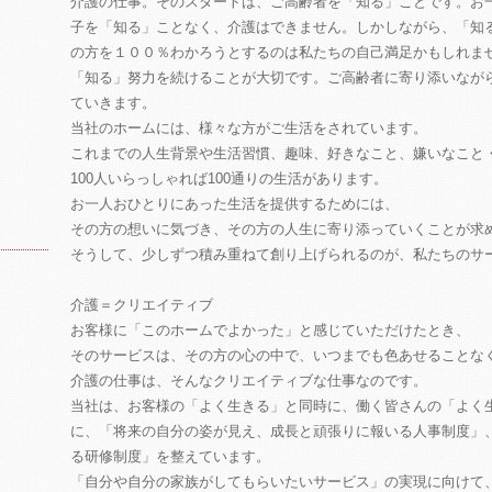
介護の仕事。そのスタートは、ご高齢者を「知る」ことです。お
子を「知る」ことなく、介護はできません。しかしながら、「知
の方を１００％わかろうとするのは私たちの自己満足かもしれま
「知る」努力を続けることが大切です。ご高齢者に寄り添いなが
ていきます。
当社のホームには、様々な方がご生活をされています。
これまでの人生背景や生活習慣、趣味、好きなこと、嫌いなこと
100人いらっしゃれば100通りの生活があります。
お一人おひとりにあった生活を提供するためには、
その方の想いに気づき、その方の人生に寄り添っていくことが求
そうして、少しずつ積み重ねて創り上げられるのが、私たちのサ
介護＝クリエイティブ
お客様に「このホームでよかった」と感じていただけたとき、
そのサービスは、その方の心の中で、いつまでも色あせることな
介護の仕事は、そんなクリエイティブな仕事なのです。
当社は、お客様の「よく生きる」と同時に、働く皆さんの「よく
に、「将来の自分の姿が見え、成長と頑張りに報いる人事制度」
る研修制度」を整えています。
「自分や自分の家族がしてもらいたいサービス」の実現に向けて