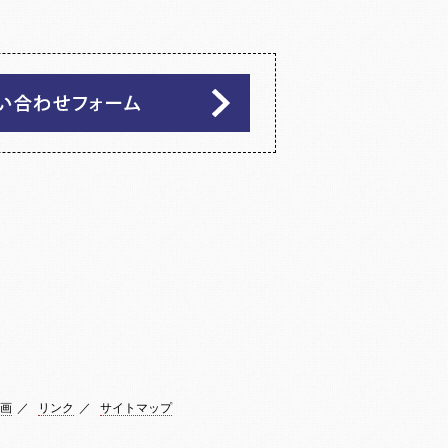
画
／
リンク
／
サイトマップ