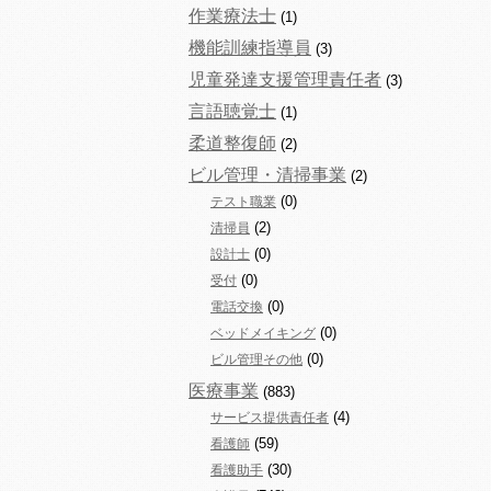
作業療法士
(1)
機能訓練指導員
(3)
児童発達支援管理責任者
(3)
言語聴覚士
(1)
柔道整復師
(2)
ビル管理・清掃事業
(2)
(0)
テスト職業
(2)
清掃員
(0)
設計士
(0)
受付
(0)
電話交換
(0)
ベッドメイキング
(0)
ビル管理その他
医療事業
(883)
(4)
サービス提供責任者
(59)
看護師
(30)
看護助手