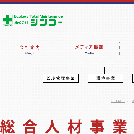
HOME
＞