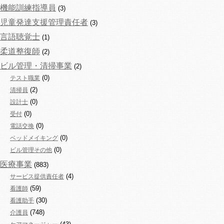
機能訓練指導員
(3)
児童発達支援管理責任者
(3)
言語聴覚士
(1)
柔道整復師
(2)
ビル管理・清掃事業
(2)
(0)
テスト職業
(2)
清掃員
(0)
設計士
(0)
受付
(0)
電話交換
(0)
ベッドメイキング
(0)
ビル管理その他
医療事業
(883)
(4)
サービス提供責任者
(59)
看護師
(30)
看護助手
(748)
介護員