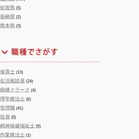
佐賀県
(5)
長崎県
(2)
熊本県
(3)
保育士
(13)
生活相談員
(24)
病棟クラーク
(4)
理学療法士
(6)
管理職
(41)
役員
(0)
精神保健福祉士
(0)
作業療法士
(1)