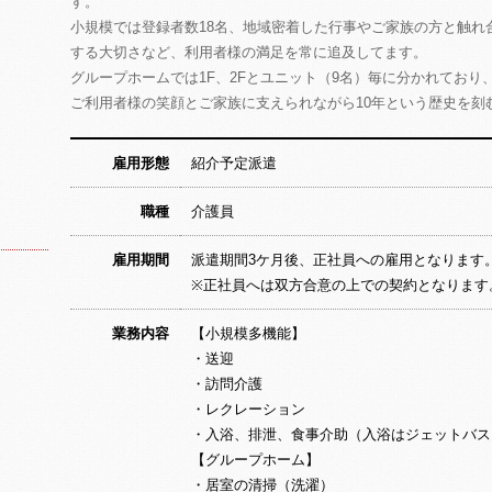
す。
小規模では登録者数18名、地域密着した行事やご家族の方と触れ
する大切さなど、利用者様の満足を常に追及してます。
グループホームでは1F、2Fとユニット（9名）毎に分かれてお
ご利用者様の笑顔とご家族に支えられながら10年という歴史を刻
雇用形態
紹介予定派遣
職種
介護員
雇用期間
派遣期間3ケ月後、正社員への雇用となります
※正社員へは双方合意の上での契約となります
業務内容
【小規模多機能】
・送迎
・訪問介護
・レクレーション
・入浴、排泄、食事介助（入浴はジェットバス
【グループホーム】
・居室の清掃（洗濯）