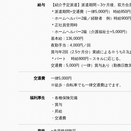
給与
【紹介予定派遣】派遣期間～3ケ月後、双方合
＊派遣期間+交通費（一律5,000円） 時給850円～
・ホームヘルパー2級／経験者 例）時給900円 14
＊正社員登用時
・ホームヘルパー2級（介護福祉士+5,000円
基本給：136,000円
夜勤手当：4,000円／回
賞与年2回（2.5ケ月分）業績による※うち0.3
＊パート 時給800円～スキルに応じる。
交通費：5,000円（一律）賞与あり（勤務日数
交通費
一律5,000円
※徒歩・自転車でも一律交通費はでます。
福利厚生
・各種保険完備
・賞与
・昇給
・交通費
資格
●未資格経験可