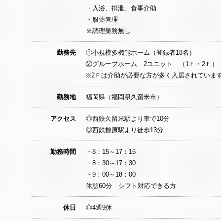
・入浴、排泄、食事介助
・服薬管理
※調理業務無し
勤務先
①小規模多機能ホーム（登録者18名）
②グループホーム 2ユニット （1Ｆ・2Ｆ）
※2Ｆは介助が必要な方が多く入居されていま
勤務地
福岡県（福岡県久留米市）
アクセス
◎西鉄久留米駅より車で10分
◎西鉄櫛原駅より徒歩13分
勤務時間
・8：15～17：15
・8：30～17：30
・9：00～18：00
休憩60分 シフト対応できる方
休日
◎4週9休