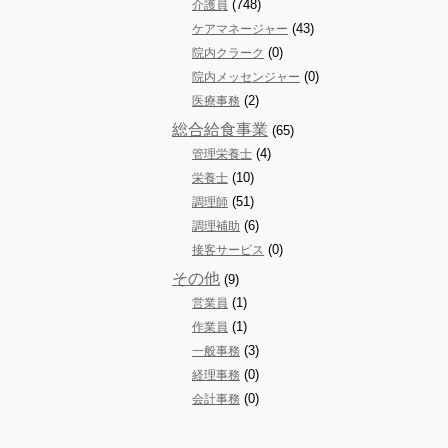
(748)
介護員
(43)
ケアマネージャー
(0)
院内クラーク
(0)
院内メッセンジャー
(2)
医療事務
総合給食事業
(65)
(4)
管理栄養士
(10)
栄養士
(51)
調理師
(6)
調理補助
(0)
接客サービス
その他
(9)
(1)
営業員
(1)
作業員
(3)
一般事務
(0)
経理事務
(0)
会計事務