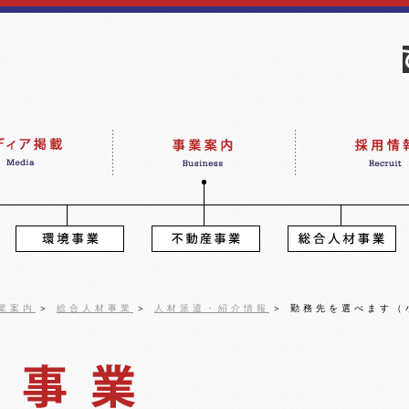
業案内
＞
総合人材事業
＞
人材派遣・紹介情報
＞
勤務先を選べます（