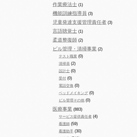
作業療法士
(1)
機能訓練指導員
(3)
児童発達支援管理責任者
(3)
言語聴覚士
(1)
柔道整復師
(2)
ビル管理・清掃事業
(2)
(0)
テスト職業
(2)
清掃員
(0)
設計士
(0)
受付
(0)
電話交換
(0)
ベッドメイキング
(0)
ビル管理その他
医療事業
(883)
(4)
サービス提供責任者
(59)
看護師
(30)
看護助手