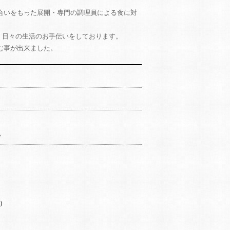
合いをもった展開・専門の調理員による食に対
り、日々の生活のお手伝いをしております。
む事が出来ました。
。
。
）