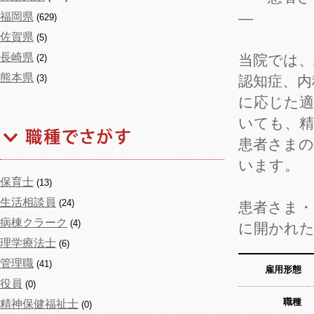
―
福岡県
(629)
佐賀県
(5)
長崎県
当院では、
(2)
熊本県
(3)
認知症、内
に応じた適
いても、精
患者さまの
います。
保育士
(13)
生活相談員
(24)
患者さま
病棟クラーク
(4)
に開かれた
理学療法士
(6)
管理職
(41)
雇用形態
役員
(0)
職種
精神保健福祉士
(0)