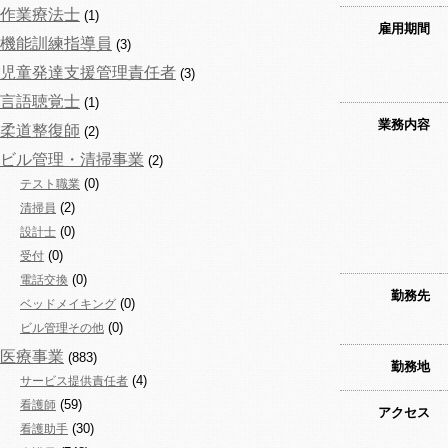
作業療法士
(1)
雇用期間
機能訓練指導員
(3)
児童発達支援管理責任者
(3)
言語聴覚士
(1)
業務内容
柔道整復師
(2)
ビル管理・清掃事業
(2)
(0)
テスト職業
(2)
清掃員
(0)
設計士
(0)
受付
(0)
電話交換
勤務先
(0)
ベッドメイキング
(0)
ビル管理その他
医療事業
(883)
勤務地
(4)
サービス提供責任者
(59)
看護師
アクセス
(30)
看護助手