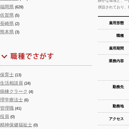
静かな環境と、一
福岡県
(629)
併設されており、
佐賀県
(5)
雇用形態
長崎県
(2)
熊本県
(3)
職種
雇用期間
業務内容
保育士
(13)
生活相談員
(24)
勤務先
病棟クラーク
(4)
理学療法士
(6)
勤務地
管理職
(41)
役員
(0)
アクセス
精神保健福祉士
(0)