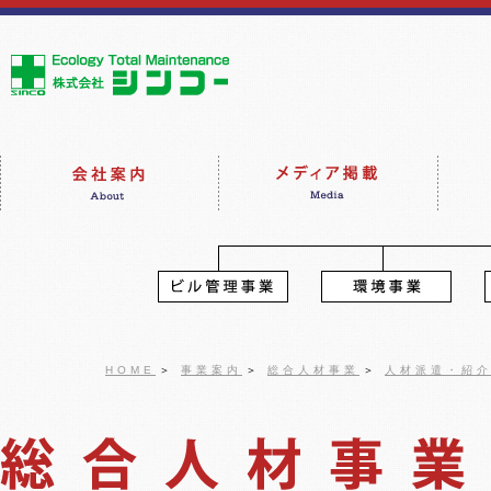
HOME
＞
事業案内
＞
総合人材事業
＞
人材派遣・紹