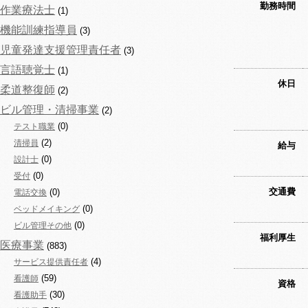
勤務時間
作業療法士
(1)
機能訓練指導員
(3)
児童発達支援管理責任者
(3)
言語聴覚士
(1)
休日
柔道整復師
(2)
ビル管理・清掃事業
(2)
(0)
テスト職業
(2)
清掃員
給与
(0)
設計士
(0)
受付
交通費
(0)
電話交換
(0)
ベッドメイキング
(0)
ビル管理その他
福利厚生
医療事業
(883)
(4)
サービス提供責任者
(59)
看護師
資格
(30)
看護助手