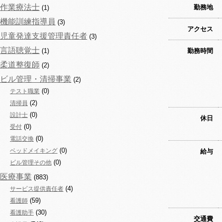
作業療法士
勤務地
(1)
機能訓練指導員
(3)
アクセス
児童発達支援管理責任者
(3)
言語聴覚士
(1)
勤務時間
柔道整復師
(2)
ビル管理・清掃事業
(2)
(0)
テスト職業
(2)
清掃員
(0)
設計士
休日
(0)
受付
(0)
電話交換
(0)
ベッドメイキング
給与
(0)
ビル管理その他
医療事業
(883)
(4)
サービス提供責任者
(59)
看護師
(30)
看護助手
交通費