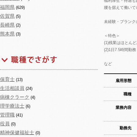
福利厚生・待遇も
福岡県
(629)
腰を据えて働いて
佐賀県
(5)
未経験・ブランク
長崎県
(2)
熊本県
(3)
＜特色＞
(1)残業はほとん
(2)1日7.5時間勤務
など
保育士
(13)
雇用形態
生活相談員
(24)
職種
病棟クラーク
(4)
理学療法士
(6)
業務内容
管理職
(41)
役員
(0)
勤務先
精神保健福祉士
(0)