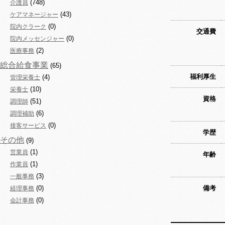
(748)
介護員
(43)
ケアマネージャー
(0)
院内クラーク
交通費
(0)
院内メッセンジャー
(2)
医療事務
総合給食事業
(65)
福利厚生
(4)
管理栄養士
(10)
栄養士
資格
(51)
調理師
(6)
調理補助
(0)
接客サービス
学歴
その他
(9)
(1)
営業員
年齢
(1)
作業員
(3)
一般事務
(0)
備考
経理事務
(0)
会計事務