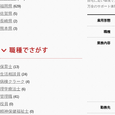
自宅に近い環境で
福岡県
(629)
万全のサポート体
佐賀県
(5)
雇用形態
長崎県
(2)
熊本県
(3)
職種
業務内容
保育士
(13)
生活相談員
(24)
病棟クラーク
(4)
理学療法士
(6)
管理職
(41)
役員
(0)
勤務先
精神保健福祉士
(0)