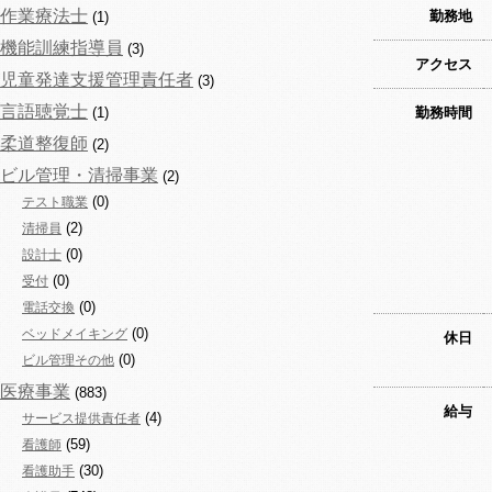
作業療法士
勤務地
(1)
機能訓練指導員
(3)
アクセス
児童発達支援管理責任者
(3)
言語聴覚士
(1)
勤務時間
柔道整復師
(2)
ビル管理・清掃事業
(2)
(0)
テスト職業
(2)
清掃員
(0)
設計士
(0)
受付
(0)
電話交換
(0)
ベッドメイキング
休日
(0)
ビル管理その他
医療事業
(883)
給与
(4)
サービス提供責任者
(59)
看護師
(30)
看護助手