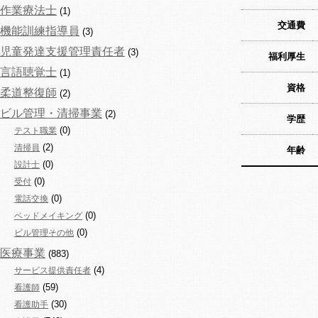
作業療法士
(1)
交通費
機能訓練指導員
(3)
児童発達支援管理責任者
(3)
福利厚生
言語聴覚士
(1)
資格
柔道整復師
(2)
ビル管理・清掃事業
(2)
学歴
(0)
テスト職業
(2)
清掃員
年齢
(0)
設計士
(0)
受付
(0)
電話交換
(0)
ベッドメイキング
(0)
ビル管理その他
医療事業
(883)
(4)
サービス提供責任者
(59)
看護師
(30)
看護助手