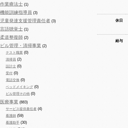
作業療法士
(1)
機能訓練指導員
(3)
児童発達支援管理責任者
休日
(3)
言語聴覚士
(1)
柔道整復師
(2)
給与
ビル管理・清掃事業
(2)
(0)
テスト職業
(2)
清掃員
(0)
設計士
(0)
受付
(0)
電話交換
(0)
ベッドメイキング
(0)
ビル管理その他
医療事業
(883)
(4)
サービス提供責任者
(59)
看護師
(30)
看護助手