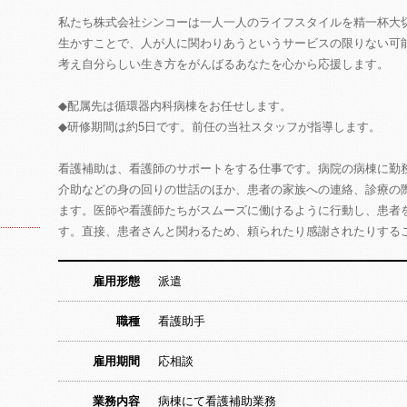
私たち株式会社シンコーは一人一人のライフスタイルを精一杯大
生かすことで、人が人に関わりあうというサービスの限りない可
考え自分らしい生き方をがんばるあなたを心から応援します。
◆配属先は循環器内科病棟をお任せします。
◆研修期間は約5日です。前任の当社スタッフが指導します。
看護補助は、看護師のサポートをする仕事です。病院の病棟に勤
介助などの身の回りの世話のほか、患者の家族への連絡、診療の
ます。医師や看護師たちがスムーズに働けるように行動し、患者
す。直接、患者さんと関わるため、頼られたり感謝されたりする
雇用形態
派遣
職種
看護助手
雇用期間
応相談
業務内容
病棟にて看護補助業務