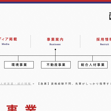
人材派遣・紹介情報
＞
【急募】資格経験不問。先輩がしっかり指導す