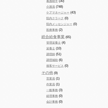
(30)
看護助手
(748)
介護員
(43)
ケアマネージャー
(0)
院内クラーク
(0)
院内メッセンジャー
(2)
医療事務
総合給食事業
(65)
(4)
管理栄養士
(10)
栄養士
(51)
調理師
(6)
調理補助
(0)
接客サービス
その他
(9)
(1)
営業員
(1)
作業員
(3)
一般事務
(0)
経理事務
(0)
会計事務