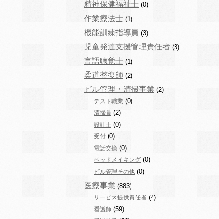
精神保健福祉士
(0)
作業療法士
(1)
機能訓練指導員
(3)
児童発達支援管理責任者
(3)
言語聴覚士
(1)
柔道整復師
(2)
ビル管理・清掃事業
(2)
(0)
テスト職業
(2)
清掃員
(0)
設計士
(0)
受付
(0)
電話交換
(0)
ベッドメイキング
(0)
ビル管理その他
医療事業
(883)
(4)
サービス提供責任者
(59)
看護師