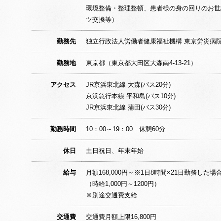
環境整備・整理整頓、患者様の身の回りのお世
ツ交換等）
勤務先
独立行政法人労働者健康福祉機構 東京労災病
勤務地
東京都（東京都大田区大森南4-13-21）
アクセス
JR京浜東北線 大森(バス20分)
京浜急行本線 平和島(バス10分)
JR京浜東北線 蒲田(バス30分)
勤務時間
10：00～19：00 休憩60分
休日
土日祝日、年末年始
給与
月額168,000円～※1日8時間×21日勤務した場
（時給1,000円～1200円）
※別途交通費支給
交通費
交通費月額上限16,800円