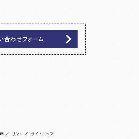
画
／
リンク
／
サイトマップ