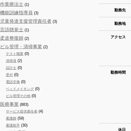
作業療法士
(1)
勤務先
機能訓練指導員
(3)
児童発達支援管理責任者
(3)
勤務地
言語聴覚士
(1)
アクセス
柔道整復師
(2)
ビル管理・清掃事業
(2)
(0)
テスト職業
(2)
清掃員
(0)
設計士
勤務時間
(0)
受付
(0)
電話交換
(0)
ベッドメイキング
(0)
ビル管理その他
医療事業
(883)
(4)
サービス提供責任者
(59)
看護師
(30)
看護助手
休日