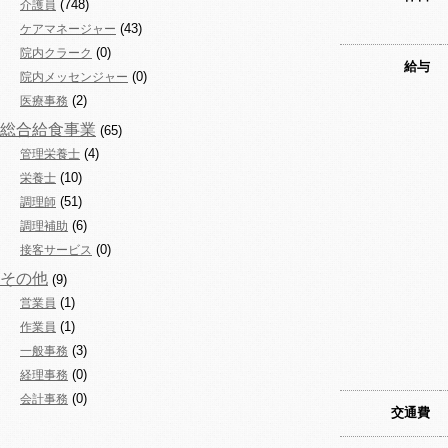
(748)
介護員
(43)
ケアマネージャー
(0)
院内クラーク
給与
(0)
院内メッセンジャー
(2)
医療事務
総合給食事業
(65)
(4)
管理栄養士
(10)
栄養士
(51)
調理師
(6)
調理補助
(0)
接客サービス
その他
(9)
(1)
営業員
(1)
作業員
(3)
一般事務
(0)
経理事務
(0)
会計事務
交通費