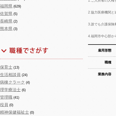
1.ご入所者の人
福岡県
(629)
2.協力医療機関
佐賀県
(5)
長崎県
(2)
3.誰でも介護保
熊本県
(3)
4.福岡市中心部
雇用形態
職種
保育士
(13)
業務内容
生活相談員
(24)
病棟クラーク
(4)
理学療法士
(6)
管理職
(41)
役員
(0)
精神保健福祉士
(0)