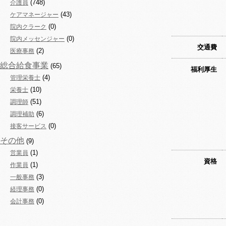
(748)
介護員
(43)
ケアマネージャー
(0)
院内クラーク
(0)
院内メッセンジャー
交通費
(2)
医療事務
総合給食事業
(65)
福利厚生
(4)
管理栄養士
(10)
栄養士
(51)
調理師
(6)
調理補助
(0)
接客サービス
その他
(9)
(1)
営業員
資格
(1)
作業員
(3)
一般事務
(0)
経理事務
(0)
会計事務