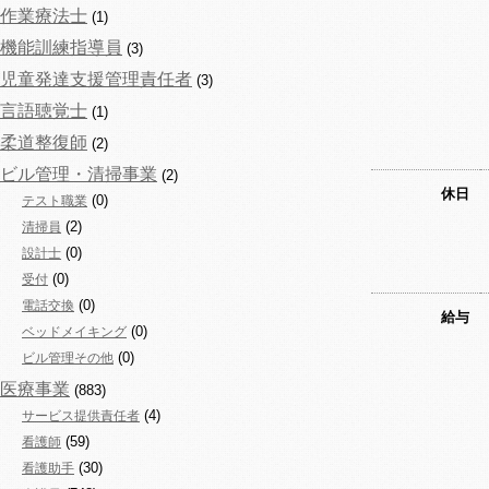
作業療法士
(1)
機能訓練指導員
(3)
児童発達支援管理責任者
(3)
言語聴覚士
(1)
柔道整復師
(2)
ビル管理・清掃事業
(2)
休日
(0)
テスト職業
(2)
清掃員
(0)
設計士
(0)
受付
(0)
電話交換
給与
(0)
ベッドメイキング
(0)
ビル管理その他
医療事業
(883)
(4)
サービス提供責任者
(59)
看護師
(30)
看護助手