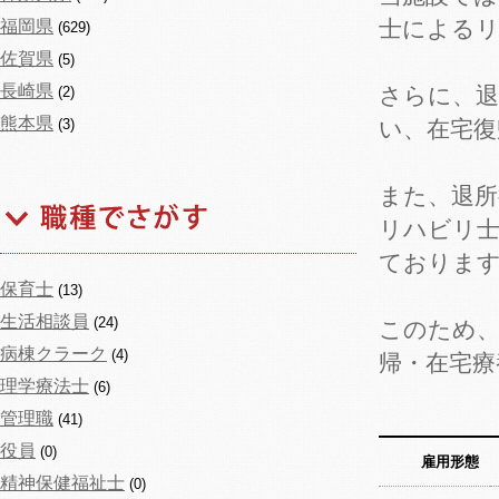
士による
福岡県
(629)
佐賀県
(5)
長崎県
さらに、退
(2)
熊本県
(3)
い、在宅復
また、退
リハビリ
ておりま
保育士
(13)
生活相談員
(24)
このため、
病棟クラーク
(4)
帰・在宅療
理学療法士
(6)
管理職
(41)
役員
(0)
雇用形態
精神保健福祉士
(0)