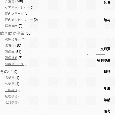
(748)
介護員
休日
(43)
ケアマネージャー
(0)
院内クラーク
(0)
院内メッセンジャー
給与
(2)
医療事務
総合給食事業
(65)
(4)
管理栄養士
(10)
栄養士
交通費
(51)
調理師
(6)
調理補助
福利厚生
(0)
接客サービス
その他
資格
(9)
(1)
営業員
(1)
作業員
学歴
(3)
一般事務
(0)
経理事務
年齢
(0)
会計事務
備考