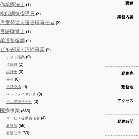
職種
作業療法士
(1)
機能訓練指導員
(3)
業務内容
児童発達支援管理責任者
(3)
言語聴覚士
(1)
柔道整復師
(2)
ビル管理・清掃事業
(2)
(0)
テスト職業
(2)
清掃員
(0)
設計士
勤務先
(0)
受付
(0)
電話交換
勤務地
(0)
ベッドメイキング
アクセス
(0)
ビル管理その他
医療事業
(883)
(4)
サービス提供責任者
勤務時間
(59)
看護師
(30)
看護助手