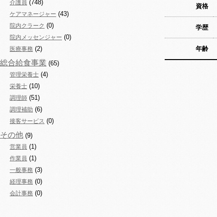
(748)
介護員
資格
(43)
ケアマネージャー
(0)
院内クラーク
学歴
(0)
院内メッセンジャー
(2)
年齢
医療事務
総合給食事業
(65)
(4)
管理栄養士
(10)
栄養士
(51)
調理師
(6)
調理補助
(0)
接客サービス
その他
(9)
(1)
営業員
(1)
作業員
(3)
一般事務
(0)
経理事務
(0)
会計事務