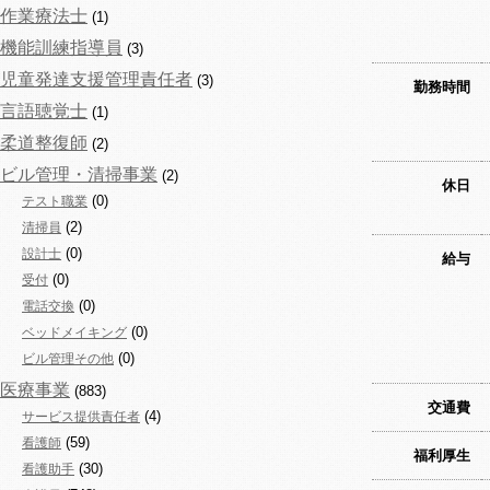
作業療法士
(1)
機能訓練指導員
(3)
児童発達支援管理責任者
(3)
勤務時間
言語聴覚士
(1)
柔道整復師
(2)
ビル管理・清掃事業
(2)
休日
(0)
テスト職業
(2)
清掃員
(0)
設計士
給与
(0)
受付
(0)
電話交換
(0)
ベッドメイキング
(0)
ビル管理その他
医療事業
(883)
交通費
(4)
サービス提供責任者
(59)
看護師
福利厚生
(30)
看護助手