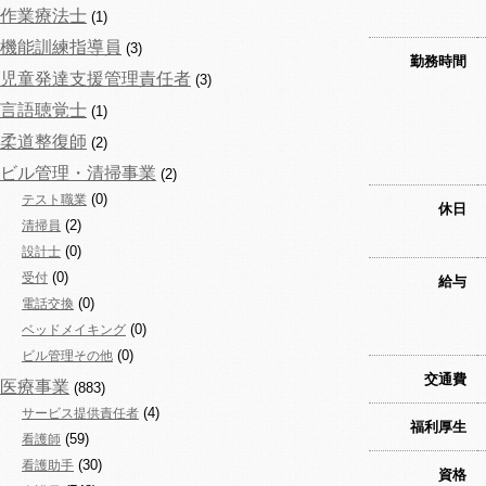
作業療法士
(1)
機能訓練指導員
(3)
勤務時間
児童発達支援管理責任者
(3)
言語聴覚士
(1)
柔道整復師
(2)
ビル管理・清掃事業
(2)
(0)
テスト職業
休日
(2)
清掃員
(0)
設計士
(0)
受付
給与
(0)
電話交換
(0)
ベッドメイキング
(0)
ビル管理その他
交通費
医療事業
(883)
(4)
サービス提供責任者
福利厚生
(59)
看護師
(30)
看護助手
資格