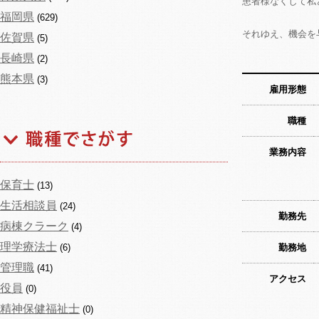
患者様なくして私
福岡県
(629)
それゆえ、機会を
佐賀県
(5)
長崎県
(2)
熊本県
(3)
雇用形態
職種
業務内容
保育士
(13)
生活相談員
(24)
勤務先
病棟クラーク
(4)
理学療法士
(6)
勤務地
管理職
(41)
アクセス
役員
(0)
精神保健福祉士
(0)