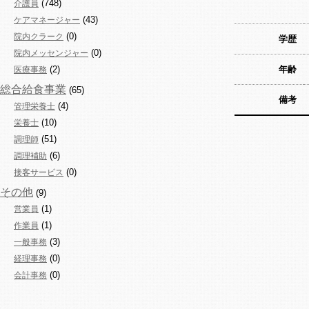
(748)
介護員
(43)
ケアマネージャー
(0)
院内クラーク
学歴
(0)
院内メッセンジャー
(2)
年齢
医療事務
総合給食事業
(65)
備考
(4)
管理栄養士
(10)
栄養士
(51)
調理師
(6)
調理補助
(0)
接客サービス
その他
(9)
(1)
営業員
(1)
作業員
(3)
一般事務
(0)
経理事務
(0)
会計事務