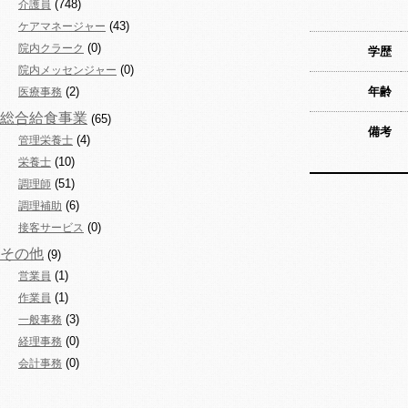
(748)
介護員
(43)
ケアマネージャー
(0)
院内クラーク
学歴
(0)
院内メッセンジャー
(2)
年齢
医療事務
総合給食事業
(65)
備考
(4)
管理栄養士
(10)
栄養士
(51)
調理師
(6)
調理補助
(0)
接客サービス
その他
(9)
(1)
営業員
(1)
作業員
(3)
一般事務
(0)
経理事務
(0)
会計事務