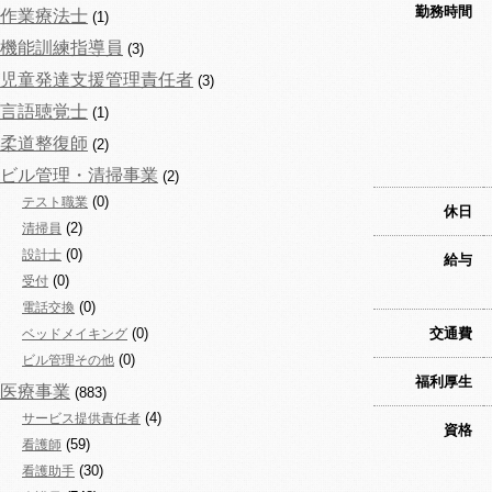
勤務時間
作業療法士
(1)
機能訓練指導員
(3)
児童発達支援管理責任者
(3)
言語聴覚士
(1)
柔道整復師
(2)
ビル管理・清掃事業
(2)
(0)
テスト職業
休日
(2)
清掃員
(0)
設計士
給与
(0)
受付
(0)
電話交換
(0)
交通費
ベッドメイキング
(0)
ビル管理その他
福利厚生
医療事業
(883)
(4)
サービス提供責任者
資格
(59)
看護師
(30)
看護助手