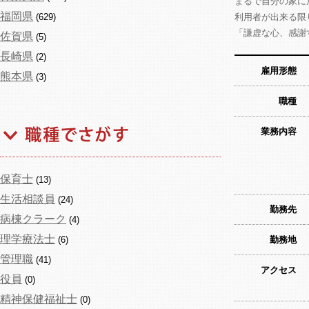
まるで自分の家に
福岡県
(629)
利用者が出来る限
「謙虚な心、感謝
佐賀県
(5)
長崎県
(2)
雇用形態
熊本県
(3)
職種
業務内容
保育士
(13)
生活相談員
(24)
勤務先
病棟クラーク
(4)
理学療法士
(6)
勤務地
管理職
(41)
アクセス
役員
(0)
精神保健福祉士
(0)