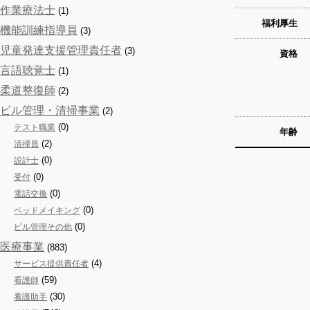
作業療法士
(1)
福利厚生
機能訓練指導員
(3)
児童発達支援管理責任者
(3)
資格
言語聴覚士
(1)
柔道整復師
(2)
ビル管理・清掃事業
(2)
(0)
テスト職業
年齢
(2)
清掃員
(0)
設計士
(0)
受付
(0)
電話交換
(0)
ベッドメイキング
(0)
ビル管理その他
医療事業
(883)
(4)
サービス提供責任者
(59)
看護師
(30)
看護助手