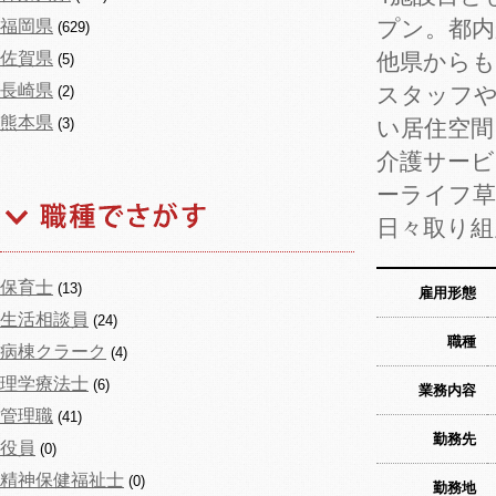
プン。都内
福岡県
(629)
佐賀県
他県から
(5)
長崎県
スタッフ
(2)
熊本県
(3)
い居住空
介護サー
ーライフ
日々取り組
保育士
(13)
雇用形態
生活相談員
(24)
職種
病棟クラーク
(4)
理学療法士
(6)
業務内容
管理職
(41)
勤務先
役員
(0)
精神保健福祉士
(0)
勤務地