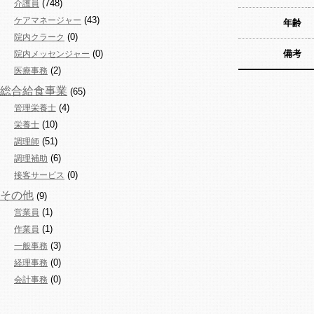
(748)
介護員
(43)
ケアマネージャー
年齢
(0)
院内クラーク
(0)
備考
院内メッセンジャー
(2)
医療事務
総合給食事業
(65)
(4)
管理栄養士
(10)
栄養士
(51)
調理師
(6)
調理補助
(0)
接客サービス
その他
(9)
(1)
営業員
(1)
作業員
(3)
一般事務
(0)
経理事務
(0)
会計事務