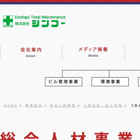
HOME
＞
事業案内
＞
総合人材事業
＞
人材派遣・紹介情報
＞
【急