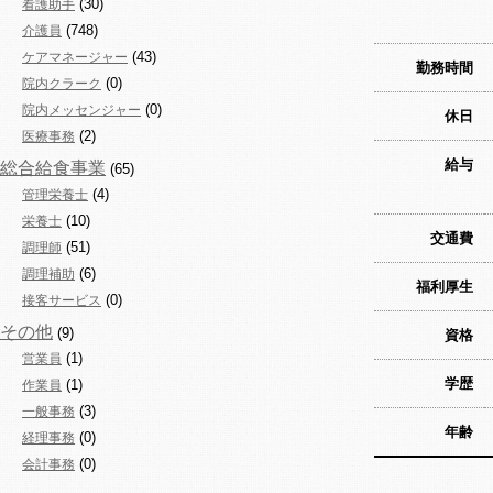
(30)
看護助手
(748)
介護員
(43)
ケアマネージャー
勤務時間
(0)
院内クラーク
(0)
院内メッセンジャー
休日
(2)
医療事務
給与
総合給食事業
(65)
(4)
管理栄養士
(10)
栄養士
交通費
(51)
調理師
(6)
調理補助
福利厚生
(0)
接客サービス
その他
(9)
資格
(1)
営業員
学歴
(1)
作業員
(3)
一般事務
年齢
(0)
経理事務
(0)
会計事務