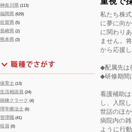
重視で
神奈川県
(113)
私たち株式
福岡県
(629)
佐賀県
に夢に向か
(5)
長崎県
に関わり
(2)
熊本県
(3)
ません。
から応援
◆配属先は
◆研修期間
保育士
(13)
生活相談員
(24)
看護補助は
病棟クラーク
(4)
し、入院し
理学療法士
(6)
世話のほか
管理職
(41)
病院内の雑
役員
(0)
ように行