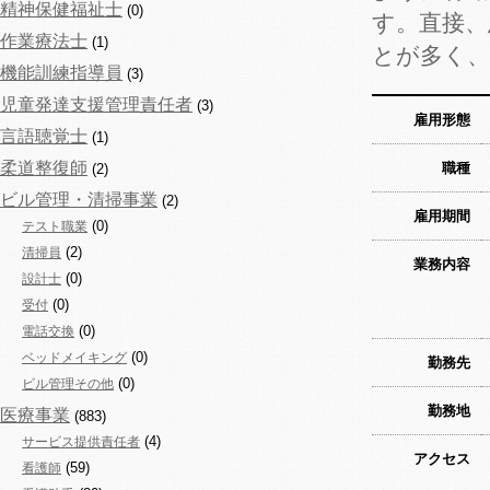
精神保健福祉士
(0)
す。直接
作業療法士
(1)
とが多く
機能訓練指導員
(3)
児童発達支援管理責任者
(3)
雇用形態
言語聴覚士
(1)
柔道整復師
職種
(2)
ビル管理・清掃事業
(2)
雇用期間
(0)
テスト職業
(2)
清掃員
業務内容
(0)
設計士
(0)
受付
(0)
電話交換
(0)
ベッドメイキング
勤務先
(0)
ビル管理その他
勤務地
医療事業
(883)
(4)
サービス提供責任者
アクセス
(59)
看護師