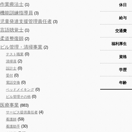
作業療法士
(1)
休日
機能訓練指導員
(3)
給与
児童発達支援管理責任者
(3)
言語聴覚士
(1)
交通費
柔道整復師
(2)
福利厚生
ビル管理・清掃事業
(2)
(0)
テスト職業
資格
(2)
清掃員
(0)
設計士
学歴
(0)
受付
(0)
電話交換
年齢
(0)
ベッドメイキング
(0)
ビル管理その他
医療事業
(883)
(4)
サービス提供責任者
(59)
看護師
(30)
看護助手