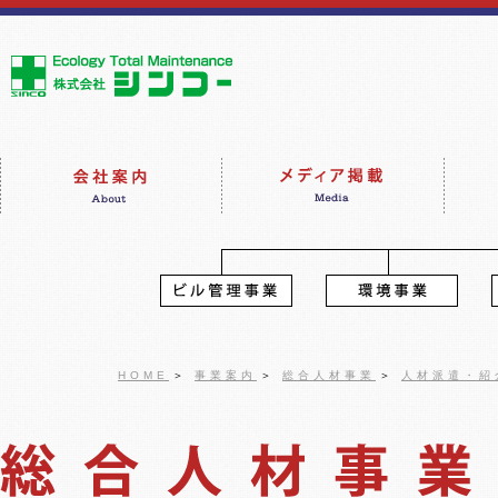
HOME
＞
事業案内
＞
総合人材事業
＞
人材派遣・紹